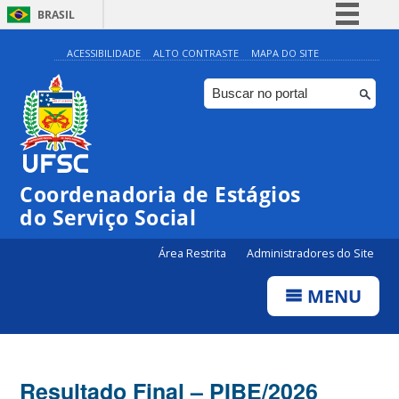
BRASIL
Simplifique!
ACESSIBILIDADE
ALTO CONTRASTE
MAPA DO SITE
Comunica BR
Participe
Acesso à informação
Legislação
Coordenadoria de Estágios
Canais
do Serviço Social
Área Restrita
Administradores do Site
MENU
Resultado Final – PIBE/2026