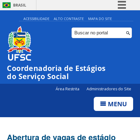
BRASIL
Simplifique!
ACESSIBILIDADE
ALTO CONTRASTE
MAPA DO SITE
Comunica BR
Participe
Acesso à informação
Legislação
Coordenadoria de Estágios
Canais
do Serviço Social
Área Restrita
Administradores do Site
MENU
Abertura de vagas de estágio