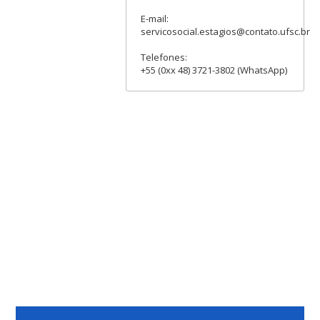
E-mail:
servicosocial.estagios@contato.ufsc.br
Telefones:
+55 (0xx 48) 3721-3802 (WhatsApp)