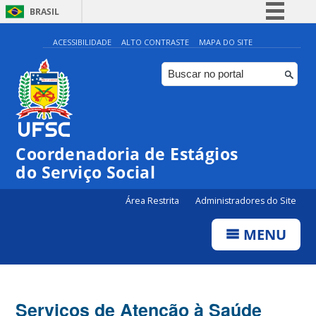
BRASIL
Simplifique!
ACESSIBILIDADE
ALTO CONTRASTE
MAPA DO SITE
Comunica BR
Participe
Acesso à informação
Legislação
Coordenadoria de Estágios
Canais
do Serviço Social
Área Restrita
Administradores do Site
MENU
Serviços de Atenção à Saúde