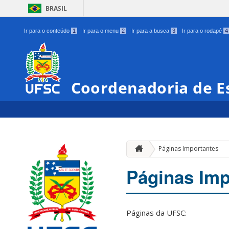
BRASIL
Ir para o conteúdo
1
Ir para o menu
2
Ir para a busca
3
Ir para o rodapé
4
Coordenadoria de Es
Páginas Importantes
Páginas Imp
Páginas da UFSC: