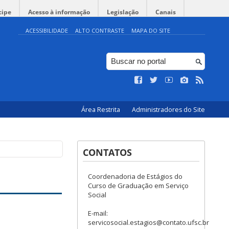
cipe
Acesso à informação
Legislação
Canais
ACESSIBILIDADE
ALTO CONTRASTE
MAPA DO SITE
Área Restrita
Administradores do Site
CONTATOS
Coordenadoria de Estágios do
Curso de Graduação em Serviço
Social
E-mail:
servicosocial.estagios@contato.ufsc.br