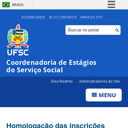
BRASIL
Simplifique!
ACESSIBILIDADE
ALTO CONTRASTE
MAPA DO SITE
Comunica BR
Participe
Acesso à informação
Legislação
Coordenadoria de Estágios
Canais
do Serviço Social
Área Restrita
Administradores do Site
MENU
Homologação das inscrições