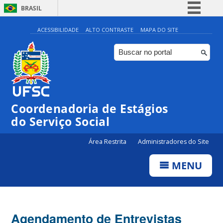
BRASIL
Simplifique!
ACESSIBILIDADE
ALTO CONTRASTE
MAPA DO SITE
Comunica BR
Participe
Acesso à informação
Legislação
Coordenadoria de Estágios
Canais
do Serviço Social
Área Restrita
Administradores do Site
MENU
Agendamento de Entrevistas