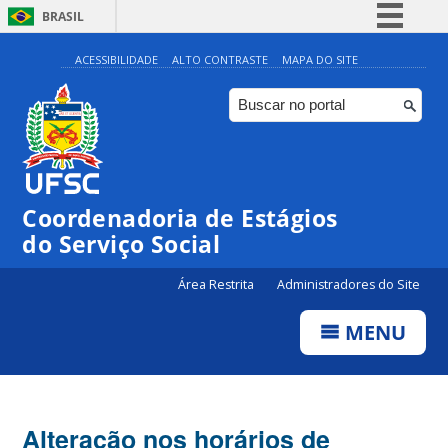
BRASIL
Simplifique!
ACESSIBILIDADE
ALTO CONTRASTE
MAPA DO SITE
Comunica BR
Participe
Acesso à informação
Legislação
Coordenadoria de Estágios
Canais
do Serviço Social
Área Restrita
Administradores do Site
MENU
Alteração nos horários de