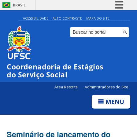
BRASIL
Simplifique!
ACESSIBILIDADE
ALTO CONTRASTE
MAPA DO SITE
Comunica BR
Participe
Acesso à informação
Legislação
Coordenadoria de Estágios
Canais
do Serviço Social
Área Restrita
Administradores do Site
MENU
Seminário de lançamento do