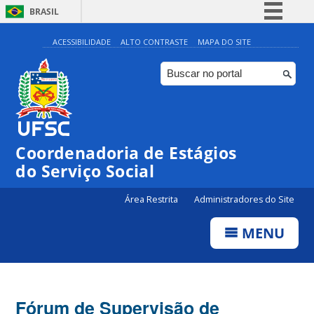
BRASIL
Simplifique!
ACESSIBILIDADE
ALTO CONTRASTE
MAPA DO SITE
Comunica BR
Participe
Acesso à informação
Legislação
Coordenadoria de Estágios
Canais
do Serviço Social
Área Restrita
Administradores do Site
MENU
Fórum de Supervisão de