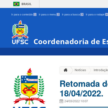
BRASIL
Ir para o conteúdo
1
Ir para o menu
2
Ir para a busca
3
Ir para o rodapé
4
Coordenadoria de Es
Notícias
Introduçã
Retomada do
18/04/2022.
24/03/2022 10:07