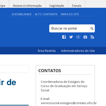
cipe
Acesso à informação
Legislação
Canais
ACESSIBILIDADE
ALTO CONTRASTE
MAPA DO SITE
Área Restrita
Administradores do Site
CONTATOS
r de
Coordenadoria de Estágios do
Curso de Graduação em Serviço
Social
E-mail:
servicosocial.estagios@contato.ufsc.br