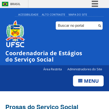
BRASIL
Simplifique!
ACESSIBILIDADE
ALTO CONTRASTE
MAPA DO SITE
Comunica BR
Participe
Acesso à informação
Legislação
Coordenadoria de Estágios
Canais
do Serviço Social
Área Restrita
Administradores do Site
MENU
Prosas do Serviço Social