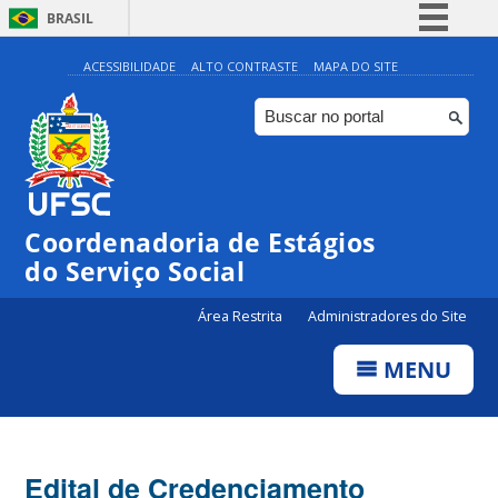
BRASIL
Simplifique!
ACESSIBILIDADE
ALTO CONTRASTE
MAPA DO SITE
Comunica BR
Participe
Acesso à informação
Legislação
Coordenadoria de Estágios
Canais
do Serviço Social
Área Restrita
Administradores do Site
MENU
Edital de Credenciamento