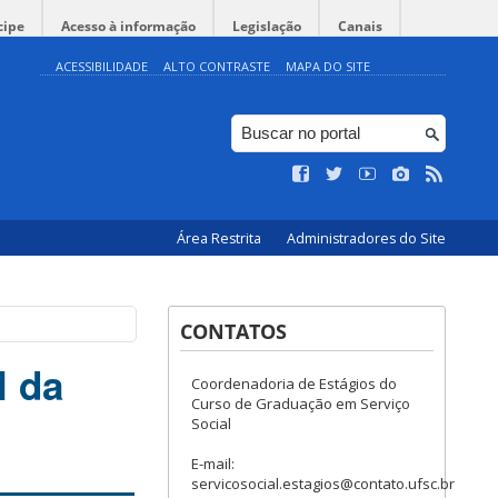
cipe
Acesso à informação
Legislação
Canais
ACESSIBILIDADE
ALTO CONTRASTE
MAPA DO SITE
Área Restrita
Administradores do Site
CONTATOS
l da
Coordenadoria de Estágios do
Curso de Graduação em Serviço
Social
E-mail:
servicosocial.estagios@contato.ufsc.br