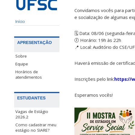
Convidamos vocês para parti
e socialização de algumas ex
Início
🗓️ Data: 08/06 (segunda-feir
🕖 Horário: 19h às 22h
APRESENTAÇÃO
📍 Local: Auditório do CSE/U
Sobre
Haverá emissão de certificad
Equipe
Horários de
atendimentos
Inscrições pelo link:
https://
Esperamos vocês!
ESTUDANTES
Vagas de Estágio
2026.2
Como cadastrar meu
estágio no SIARE?