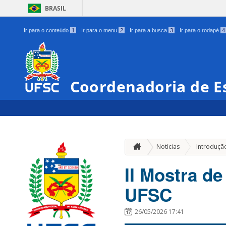
BRASIL
Ir para o conteúdo
1
Ir para o menu
2
Ir para a busca
3
Ir para o rodapé
4
Coordenadoria de Es
Notícias
Introduçã
II Mostra d
UFSC
26/05/2026 17:41