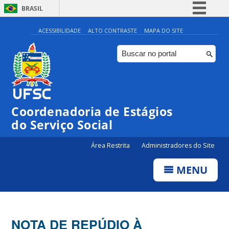
BRASIL
Simplifique!
ACESSIBILIDADE
ALTO CONTRASTE
MAPA DO SITE
Comunica BR
Participe
Acesso à informação
Legislação
Coordenadoria de Estágios
Canais
do Serviço Social
Área Restrita
Administradores do Site
MENU
NOTA DE REPÚDIO À