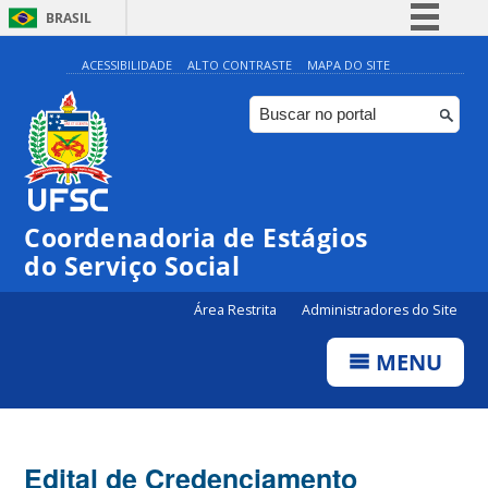
BRASIL
Simplifique!
ACESSIBILIDADE
ALTO CONTRASTE
MAPA DO SITE
Comunica BR
Participe
Acesso à informação
Legislação
Coordenadoria de Estágios
Canais
do Serviço Social
Área Restrita
Administradores do Site
MENU
Edital de Credenciamento