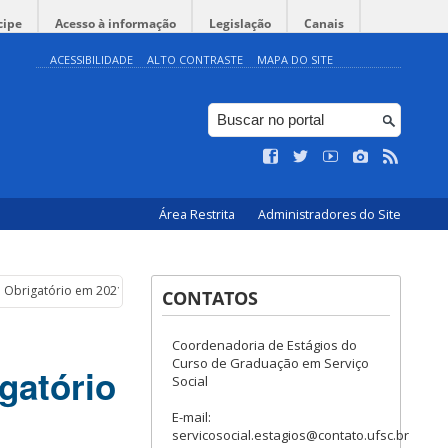
cipe
Acesso à informação
Legislação
Canais
ACESSIBILIDADE
ALTO CONTRASTE
MAPA DO SITE
Área Restrita
Administradores do Site
o Obrigatório em 2021.1
CONTATOS
Coordenadoria de Estágios do
Curso de Graduação em Serviço
gatório
Social
E-mail:
servicosocial.estagios@contato.ufsc.br