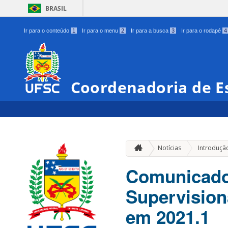
BRASIL
Ir para o conteúdo
1
Ir para o menu
2
Ir para a busca
3
Ir para o rodapé
4
Coordenadoria de Es
Notícias
Introduçã
Comunicado 
Supervision
em 2021.1